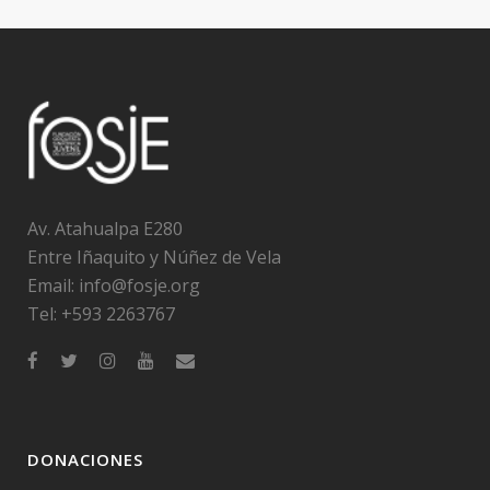
Av. Atahualpa E280
Entre Iñaquito y Núñez de Vela
Email:
info@fosje.org
Tel: +593 2263767
DONACIONES